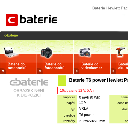
Baterie Hewlett Pa
c-baterie
Baterie do
Baterie do
Baterie do
Bater
notebooků
fotoaparátů
videokamer
aku n
Baterie T6 power Hewlett 
10x baterie 12 V, 5 Ah
kapacita
0 mAh (0 Wh)
cena
12 V
napětí
cena b
VRLA
typ
dos
T6 power
výrobce
rozměry
212x450x70 mm
h