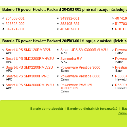
Baterie T6 power Hewlett Packard 204503-001 plně nahrazuje následují
204503-001
349992-001
407419
326528-002
353405-B31
517703
349171-001
407407-001
RBC11
Baterie T6 power Hewlett Packard 204503-001 funguje v následujících z
Smart-UPS SMX120RMBP2U
Smart-UPS SMX3000RMLV2U
Powerw
APC
APC
Eaton
Smart-UPS SMX2200RMHV2U
Symmetra RM
Powerw
APC
APC
Eaton
Smart-UPS SMX2200RMLV2U
Powerware Prestige 3000
Prestig
APC
Eaton
Eaton
Smart-UPS SMX3000HVNC
Powerware Prestige 6000
R3000
APC
Eaton
Hewlett
Smart-UPS SMX3000RMHV2U
Powerware PW5125
R5500
103005129
APC
Hewlett
Eaton
Baterie do notebooků
|
Baterie do digitálních fotoaparátů
|
Bat
Záruk