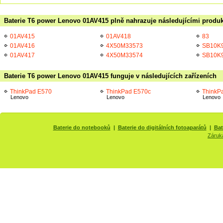
Baterie T6 power Lenovo 01AV415 plně nahrazuje následujícími produk
01AV415
01AV418
83
01AV416
4X50M33573
SB10K
01AV417
4X50M33574
SB10K
Baterie T6 power Lenovo 01AV415 funguje v následujících zařízeních
ThinkPad E570
ThinkPad E570c
ThinkP
Lenovo
Lenovo
Lenovo
Baterie do notebooků
|
Baterie do digitálních fotoaparátů
|
Bat
Záruk