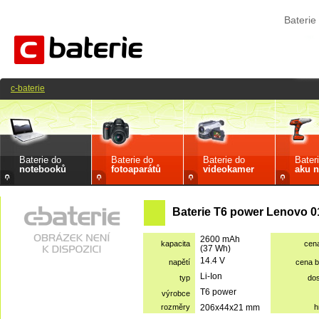
Bateri
c-baterie
Baterie do
Baterie do
Baterie do
Bater
notebooků
fotoaparátů
videokamer
aku n
Baterie T6 power Lenovo 
2600 mAh
kapacita
cen
(37 Wh)
14.4 V
napětí
cena 
Li-Ion
typ
do
T6 power
výrobce
rozměry
206x44x21 mm
h