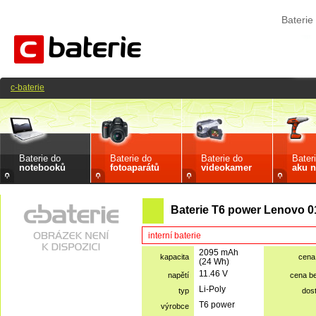
Bateri
c-baterie
Baterie do
Baterie do
Baterie do
Bater
notebooků
fotoaparátů
videokamer
aku n
Baterie T6 power Lenovo 
interní baterie
2095 mAh
kapacita
cena
(24 Wh)
11.46 V
napětí
cena b
Li-Poly
typ
dos
T6 power
výrobce