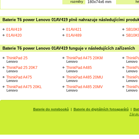
rozměry
180x74x6 mm
h
Baterie T6 power Lenovo 01AV419 plně nahrazuje následujícími produk
01AV419
01AV421
SB10K
01AV420
01AV489
SB10K
Baterie T6 power Lenovo 01AV419 funguje v následujících zařízeních
ThinkPad 25
ThinkPad A475 20KM
ThinkP
Lenovo
Lenovo
Lenovo
ThinkPad 25 20K7
ThinkPad A485
ThinkP
Lenovo
Lenovo
Lenovo
ThinkPad A475
ThinkPad A485 20MU
ThinkP
Lenovo
Lenovo
Lenovo
ThinkPad A475 20KL
ThinkPad A485 20MV
ThinkP
Lenovo
Lenovo
Lenovo
Baterie do notebooků
|
Baterie do digitálních fotoaparátů
|
Bat
Záruk