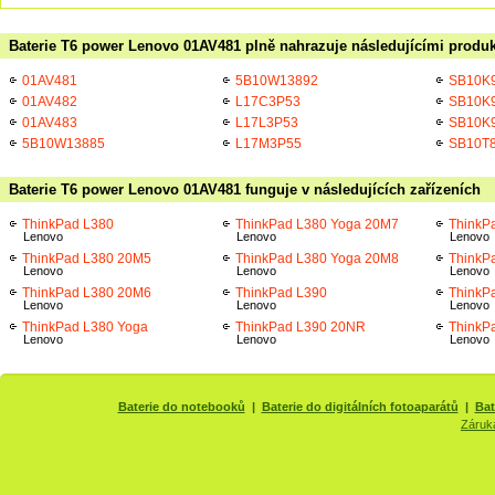
Baterie T6 power Lenovo 01AV481 plně nahrazuje následujícími produk
01AV481
5B10W13892
SB10K
01AV482
L17C3P53
SB10K
01AV483
L17L3P53
SB10K
5B10W13885
L17M3P55
SB10T
Baterie T6 power Lenovo 01AV481 funguje v následujících zařízeních
ThinkPad L380
ThinkPad L380 Yoga 20M7
ThinkP
Lenovo
Lenovo
Lenovo
ThinkPad L380 20M5
ThinkPad L380 Yoga 20M8
ThinkP
Lenovo
Lenovo
Lenovo
ThinkPad L380 20M6
ThinkPad L390
ThinkP
Lenovo
Lenovo
Lenovo
ThinkPad L380 Yoga
ThinkPad L390 20NR
ThinkP
Lenovo
Lenovo
Lenovo
Baterie do notebooků
|
Baterie do digitálních fotoaparátů
|
Bat
Záruk