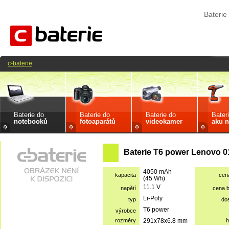
Bateri
c-baterie
Baterie do
Baterie do
Baterie do
Bater
notebooků
fotoaparátů
videokamer
aku n
Baterie T6 power Lenovo 
4050 mAh
kapacita
cen
(45 Wh)
11.1 V
napětí
cena 
Li-Poly
typ
do
T6 power
výrobce
rozměry
291x78x6.8 mm
h