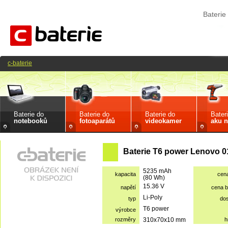
Bateri
c-baterie
Baterie do
Baterie do
Baterie do
Bater
notebooků
fotoaparátů
videokamer
aku n
Baterie T6 power Lenovo 
5235 mAh
kapacita
cen
(80 Wh)
15.36 V
napětí
cena 
Li-Poly
typ
do
T6 power
výrobce
rozměry
310x70x10 mm
h