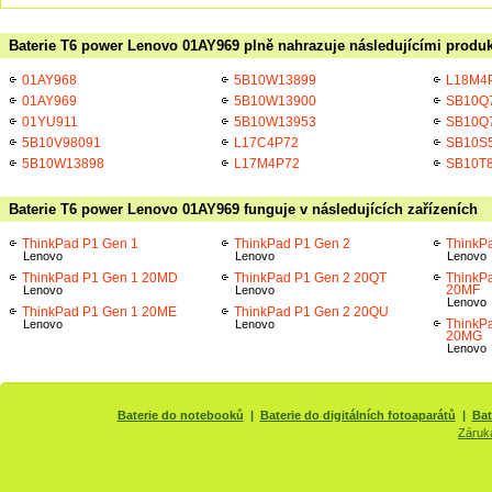
Baterie T6 power Lenovo 01AY969 plně nahrazuje následujícími produk
01AY968
5B10W13899
L18M4
01AY969
5B10W13900
SB10Q
01YU911
5B10W13953
SB10Q
5B10V98091
L17C4P72
SB10S
5B10W13898
L17M4P72
SB10T
Baterie T6 power Lenovo 01AY969 funguje v následujících zařízeních
ThinkPad P1 Gen 1
ThinkPad P1 Gen 2
ThinkP
Lenovo
Lenovo
Lenovo
ThinkPad P1 Gen 1 20MD
ThinkPad P1 Gen 2 20QT
ThinkP
20MF
Lenovo
Lenovo
Lenovo
ThinkPad P1 Gen 1 20ME
ThinkPad P1 Gen 2 20QU
ThinkP
Lenovo
Lenovo
20MG
Lenovo
Baterie do notebooků
|
Baterie do digitálních fotoaparátů
|
Bat
Záruk