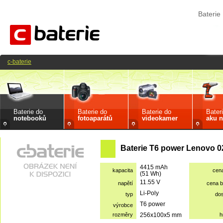
Bateri
c-baterie
Baterie do
Baterie do
Baterie do
Bater
notebooků
fotoaparátů
videokamer
aku n
Baterie T6 power Lenovo 
4415 mAh
kapacita
cen
(51 Wh)
11.55 V
napětí
cena 
Li-Poly
typ
do
T6 power
výrobce
rozměry
256x100x5 mm
h