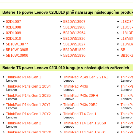
Baterie T6 power Lenovo 02DL010 plně nahrazuje následujícími produk
02DL007
5B10W13907
L18C3
02DL008
5B10W13908
L18C3
02DL009
5B10W13954
L18L3
02DL010
5B10W51826
L18M3
5B10W13877
5B10W51827
L18M3
5B10W13905
5B10W51829
SB
5B10W13906
5B10W51830
SB10K
Baterie T6 power Lenovo 02DL010 funguje v následujících zařízeních
ThinkPad P14s Gen 1
ThinkPad P14s Gen 2 21A1
ThinkP
Lenovo
Lenovo
Lenovo
ThinkPad P14s Gen 1 20S4
ThinkPad P43s
ThinkP
Lenovo
Lenovo
Lenovo
ThinkPad P14s Gen 1 20S5
ThinkPad P43s 20RH
ThinkP
Lenovo
Lenovo
Lenovo
ThinkPad P14s Gen 1 20Y1
ThinkPad P43s 20RJ
ThinkP
Lenovo
Lenovo
Lenovo
ThinkPad P14s Gen 1 20Y2
ThinkPad T14 Gen 1
ThinkP
Lenovo
Lenovo
Lenovo
ThinkPad P14s Gen 2
ThinkPad T14 Gen 1 20S0
ThinkP
Lenovo
Lenovo
Lenovo
ThinkPad P14s Gen 2 20VX
ThinkPad T14 Gen 1 20S1
ThinkP