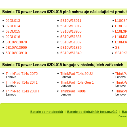
Baterie T6 power Lenovo 02DL015 plně nahrazuje následujícími produk
02DL013
5B10W13911
L18C3
02DL014
5B10W13912
L18C3
02DL015
5B10W13955
L18L3
02DL016
5B10W51836
L18M3
5B10W13878
5B10W51837
L18M3
5B10W13909
5B10W51839
SB
5B10W13910
5B10W51840
SB10K
Baterie T6 power Lenovo 02DL015 funguje v následujících zařízeních
ThinkPad T14s 20T0
ThinkPad T14s 20UJ
ThinkP
Lenovo
Lenovo
Lenovo
ThinkPad T14s 20T1
ThinkPad T14s Gen 1
ThinkP
Lenovo
Lenovo
Lenovo
ThinkPad T14s 20UH
ThinkPad T490s
ThinkP
Lenovo
Lenovo
Lenovo
Baterie do notebooků
|
Baterie do digitálních fotoaparátů
|
Bat
Záruk