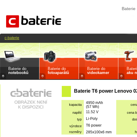
Bateri
c-baterie
Baterie do
Baterie do
Baterie do
Bater
notebooků
fotoaparátů
videokamer
aku n
Baterie T6 power Lenovo 
4950 mAh
kapacita
cen
(57 Wh)
11.52 V
napětí
cena 
Li-Poly
typ
do
T6 power
výrobce
rozměry
285x100x6 mm
h