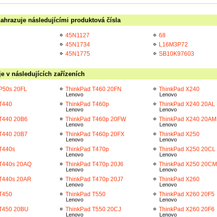
ahrazuje následujícími produktová čísla
45N1127
68
45N1734
L16M3P72
45N1775
SB10K97603
e v následujících zařízeních
P50s 20FL
ThinkPad T460 20FN
ThinkPad X240
Lenovo
Lenovo
T440
ThinkPad T460p
ThinkPad X240 20AL
Lenovo
Lenovo
T440 20B6
ThinkPad T460p 20FW
ThinkPad X240 20AM
Lenovo
Lenovo
T440 20B7
ThinkPad T460p 20FX
ThinkPad X250
Lenovo
Lenovo
T440s
ThinkPad T470p
ThinkPad X250 20CL
Lenovo
Lenovo
 T440s 20AQ
ThinkPad T470p 20J6
ThinkPad X250 20CM
Lenovo
Lenovo
 T440s 20AR
ThinkPad T470p 20J7
ThinkPad X260
Lenovo
Lenovo
T450
ThinkPad T550
ThinkPad X260 20F5
Lenovo
Lenovo
 T450 20BU
ThinkPad T550 20CJ
ThinkPad X260 20F6
Lenovo
Lenovo