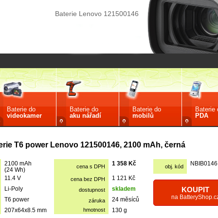
Baterie Lenovo 121500146
Baterie do
Baterie do
Baterie do
Baterie
videokamer
aku nářadí
mobilů
PDA
erie T6 power Lenovo 121500146, 2100 mAh, černá
2100 mAh
1 358 Kč
NBIB0146
cena s DPH
obj. kód
(24 Wh)
11.4 V
1 121 Kč
cena bez DPH
Li-Poly
skladem
KOUPIT
dostupnost
na BatteryShop.c
T6 power
24 měsíců
záruka
207x64x8.5 mm
hmotnost
130 g