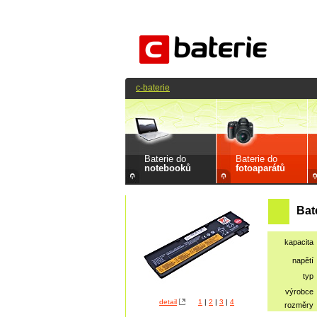
c-baterie
Baterie do
Baterie do
notebooků
fotoaparátů
Bat
kapacita
napětí
typ
výrobce
detail
1
|
2
|
3
|
4
rozměry