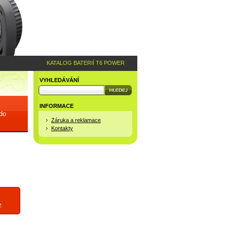
KATALOG BATERIÍ T6 POWER
VYHLEDÁVÁNÍ
INFORMACE
 do
Záruka a reklamace
Kontakty
z