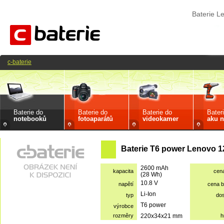
Baterie 
c-baterie
Baterie do
Baterie do
Baterie do
Bater
notebooků
fotoaparátů
videokamer
aku n
Baterie T6 power Lenovo 1
2600 mAh
kapacita
cen
(28 Wh)
10.8 V
napětí
cena 
Li-Ion
typ
do
T6 power
výrobce
rozměry
220x34x21 mm
h