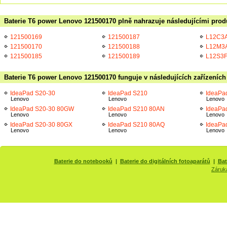
Baterie T6 power Lenovo 121500170 plně nahrazuje následujícími prod
121500169
121500187
L12C3
121500170
121500188
L12M3
121500185
121500189
L12S3
Baterie T6 power Lenovo 121500170 funguje v následujících zařízeních
IdeaPad S20-30
IdeaPad S210
IdeaPa
Lenovo
Lenovo
Lenovo
IdeaPad S20-30 80GW
IdeaPad S210 80AN
IdeaPa
Lenovo
Lenovo
Lenovo
IdeaPad S20-30 80GX
IdeaPad S210 80AQ
IdeaPa
Lenovo
Lenovo
Lenovo
Baterie do notebooků
|
Baterie do digitálních fotoaparátů
|
Bat
Záruk