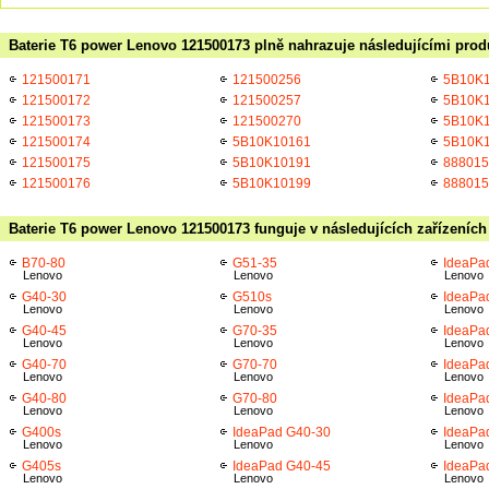
Baterie T6 power Lenovo 121500173 plně nahrazuje následujícími prod
121500171
121500256
5B10K
121500172
121500257
5B10K
121500173
121500270
5B10K
121500174
5B10K10161
5B10K
121500175
5B10K10191
888015
121500176
5B10K10199
888015
Baterie T6 power Lenovo 121500173 funguje v následujících zařízeních
B70-80
G51-35
IdeaPa
Lenovo
Lenovo
Lenovo
G40-30
G510s
IdeaPa
Lenovo
Lenovo
Lenovo
G40-45
G70-35
IdeaPa
Lenovo
Lenovo
Lenovo
G40-70
G70-70
IdeaPa
Lenovo
Lenovo
Lenovo
G40-80
G70-80
IdeaPa
Lenovo
Lenovo
Lenovo
G400s
IdeaPad G40-30
IdeaPa
Lenovo
Lenovo
Lenovo
G405s
IdeaPad G40-45
IdeaPa
Lenovo
Lenovo
Lenovo