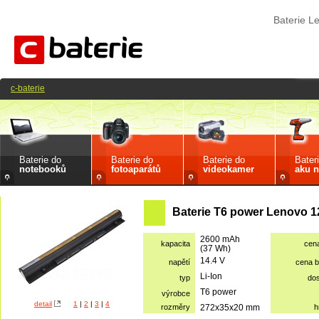
Baterie 
c-baterie
Baterie do
Baterie do
Baterie do
Bater
notebooků
fotoaparátů
videokamer
aku n
Baterie T6 power Lenovo 1
2600 mAh
kapacita
cen
(37 Wh)
14.4 V
napětí
cena 
Li-Ion
typ
do
T6 power
výrobce
detail
1
|
2
|
3
|
4
rozměry
272x35x20 mm
h