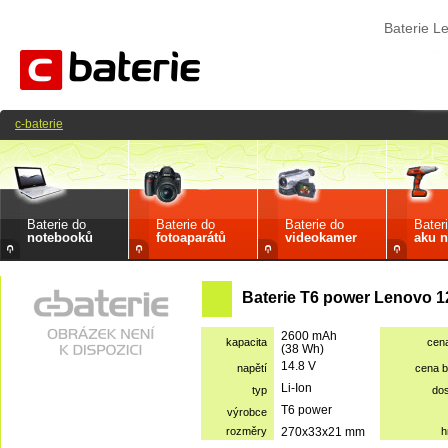
Baterie 
c-baterie
Baterie do
Baterie do
Baterie do
Bater
notebooků
fotoaparátů
videokamer
aku n
Baterie T6 power Lenovo 1
2600 mAh
kapacita
cen
(38 Wh)
14.8 V
napětí
cena 
Li-Ion
typ
do
T6 power
výrobce
rozměry
270x33x21 mm
h