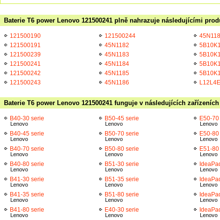
Baterie T6 power Lenovo 121500241 plně nahrazuje následujícími prod
121500190
121500244
45N11
121500191
45N1182
5B10K
121500239
45N1183
5B10K
121500241
45N1184
5B10K
121500242
45N1185
5B10K
121500243
45N1186
L12L4
Baterie T6 power Lenovo 121500241 funguje v následujících zařízeních
B40-30 serie
B50-45 serie
E50-70 
Lenovo
Lenovo
Lenovo
B40-45 serie
B50-70 serie
E50-80 
Lenovo
Lenovo
Lenovo
B40-70 serie
B50-80 serie
E51-80 
Lenovo
Lenovo
Lenovo
B40-80 serie
B51-30 serie
IdeaPad
Lenovo
Lenovo
Lenovo
B41-30 serie
B51-35 serie
IdeaPa
Lenovo
Lenovo
Lenovo
B41-35 serie
B51-80 serie
IdeaPad
Lenovo
Lenovo
Lenovo
B41-80 serie
E40-30 serie
IdeaPad
Lenovo
Lenovo
Lenovo