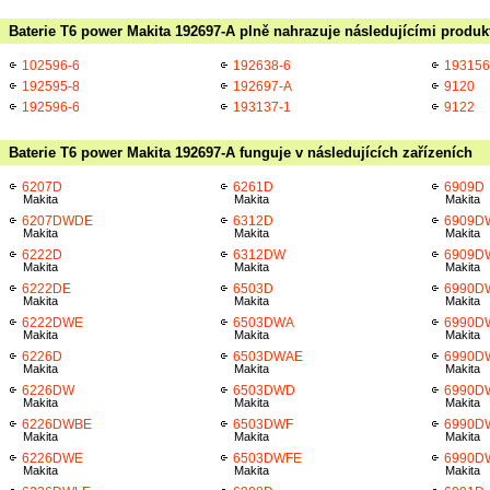
Baterie T6 power Makita 192697-A plně nahrazuje následujícími produk
102596-6
192638-6
193156
192595-8
192697-A
9120
192596-6
193137-1
9122
Baterie T6 power Makita 192697-A funguje v následujících zařízeních
6207D
6261D
6909D
Makita
Makita
Makita
6207DWDE
6312D
6909D
Makita
Makita
Makita
6222D
6312DW
6909D
Makita
Makita
Makita
6222DE
6503D
6990D
Makita
Makita
Makita
6222DWE
6503DWA
6990D
Makita
Makita
Makita
6226D
6503DWAE
6990D
Makita
Makita
Makita
6226DW
6503DWD
6990D
Makita
Makita
Makita
6226DWBE
6503DWF
6990D
Makita
Makita
Makita
6226DWE
6503DWFE
6990D
Makita
Makita
Makita