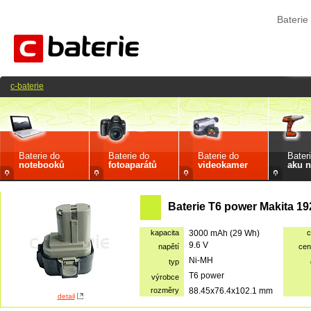
Baterie
c-baterie
Baterie do
Baterie do
Baterie do
Bater
notebooků
fotoaparátů
videokamer
aku n
Baterie T6 power Makita 1
kapacita
3000 mAh (29 Wh)
c
9.6 V
napětí
cen
Ni-MH
typ
T6 power
výrobce
rozměry
88.45x76.4x102.1 mm
detail