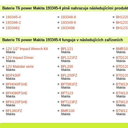
Baterie T6 power Makita 193345-4 plně nahrazuje následujícími produkt
193345-4
193348-8
BH122
193346-2
193349-6
BH123
1933462
1933496
BH123
Baterie T6 power Makita 193345-4 funguje v následujících zařízeních
12V 1/2" Impact Wrench Kit
BFL121
BMR10
Makita
Makita
Makita
12V Impact Driver
BFL121FZ
BTD12
Makita
Makita
Makita
12V Makstar serie
BFL200
BTD12
Makita
Makita
Makita
BDF430F
BFL200FZ
BTD12
Makita
Makita
Makita
BFH040FSAE
BFT081FZ
BTW12
Makita
Makita
Makita
BFH090FSAE
BFT123
BTW12
Makita
Makita
Makita
BFH120FSAE
BFT123FZ
BTW12
Makita
Makita
Makita
BFL081FZ
BMR100
BTW12
Makita
Makita
Makita