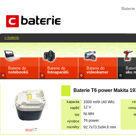
Baterie
c-baterie
Baterie do
Baterie do
Baterie do
Bater
notebooků
fotoaparátů
videokamer
aku n
Baterie T6 power Makita 1
kapacita
3300 mAh (40 Wh)
ce
12 V
napětí
cena
Ni-MH
typ
d
T6 power
výrobce
rozměry
92.7x73.5x94.6 mm
detail