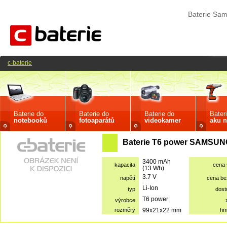
Baterie Sa
c-baterie
Baterie do
Baterie do
Baterie do
Bater
notebooků
fotoaparátů
videokamer
aku n
Baterie T6 power SAMSUNG
3400 mAh
kapacita
cena
(13 Wh)
3.7 V
napětí
cena b
Li-Ion
typ
dost
T6 power
výrobce
rozměry
99x21x22 mm
hm