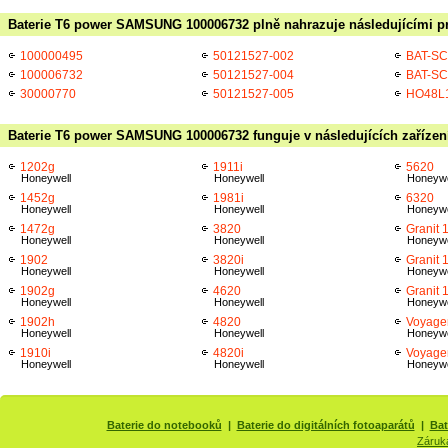
Baterie T6 power SAMSUNG 100006732 plně nahrazuje následujícími pr
100000495
50121527-002
BAT-S
100006732
50121527-004
BAT-S
30000770
50121527-005
HO48L
Baterie T6 power SAMSUNG 100006732 funguje v následujících zařízen
1202g
1911i
5620
Honeywell
Honeywell
Honeywe
1452g
1981i
6320
Honeywell
Honeywell
Honeywe
1472g
3820
Granit 
Honeywell
Honeywell
Honeywe
1902
3820i
Granit 
Honeywell
Honeywell
Honeywe
1902g
4620
Granit 
Honeywell
Honeywell
Honeywe
1902h
4820
Voyage
Honeywell
Honeywell
Honeywe
1910i
4820i
Voyage
Honeywell
Honeywell
Honeywe
Baterie do notebooků
|
Baterie do digitálních fotoaparátů
|
Bat
Záruk