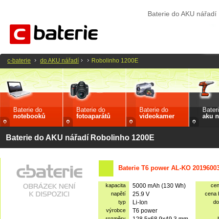
Baterie do AKU nářadí
c-baterie
do AKU nářadí
Robolinho 1200E
Baterie do
Baterie do
Baterie do
Bater
notebooků
fotoaparátů
videokamer
aku n
Baterie do AKU nářadí Robolinho 1200E
Baterie T6 power AL-KO 2019600
kapacita
5000 mAh (130 Wh)
ce
napětí
25.9 V
cena
typ
Li-Ion
do
výrobce
T6 power
rozměry
128.5x68.9x49.3 mm