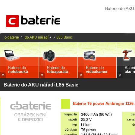
Baterie do AKU
c-baterie
do AKU nářadí
L85 Basic
Baterie do
Baterie do
Baterie do
Bater
notebooků
fotoaparátů
videokamer
aku n
Baterie do AKU nářadí L85 Basic
Baterie T6 power Ambrogio 1126-
kapacita
3400 mAh (86 Wh)
ce
napětí
25.2 V
cena
typ
Li-Ion
d
výrobce
T6 power
rozměry
144.5x76.65x38.5 mm