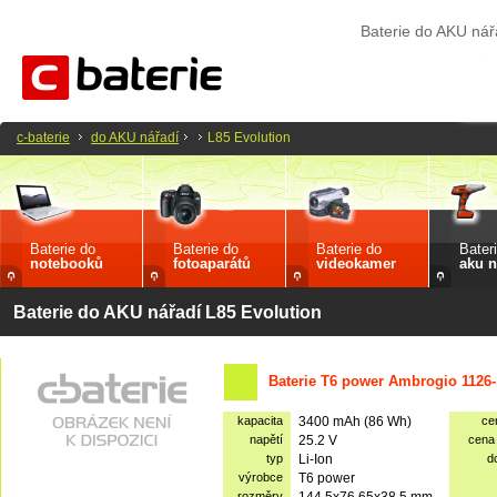
Baterie do AKU nář
c-baterie
do AKU nářadí
L85 Evolution
Baterie do
Baterie do
Baterie do
Bater
notebooků
fotoaparátů
videokamer
aku n
Baterie do AKU nářadí L85 Evolution
Baterie T6 power Ambrogio 1126-
kapacita
3400 mAh (86 Wh)
ce
napětí
25.2 V
cena
typ
Li-Ion
d
výrobce
T6 power
rozměry
144.5x76.65x38.5 mm