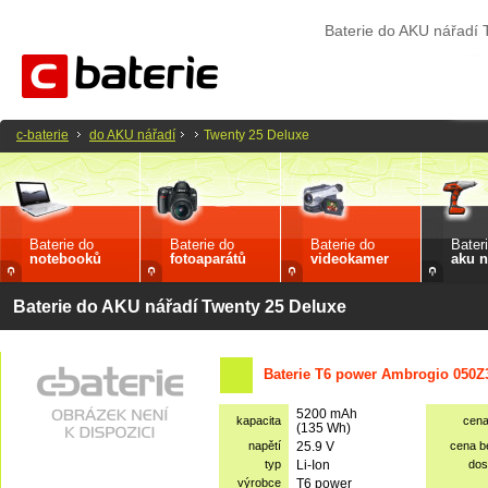
Baterie do AKU nářadí 
c-baterie
do AKU nářadí
Twenty 25 Deluxe
Baterie do
Baterie do
Baterie do
Bater
notebooků
fotoaparátů
videokamer
aku n
Baterie do AKU nářadí Twenty 25 Deluxe
Baterie T6 power Ambrogio 050
5200 mAh
kapacita
cen
(135 Wh)
napětí
25.9 V
cena 
typ
Li-Ion
dos
výrobce
T6 power