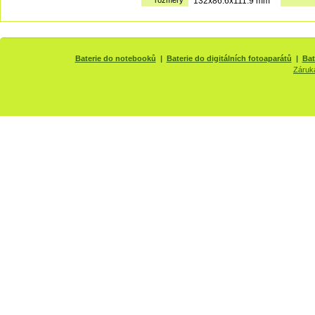
rozměry
132x86.6x111.9 mm
Baterie do notebooků
|
Baterie do digitálních fotoaparátů
|
Bat
Záruk