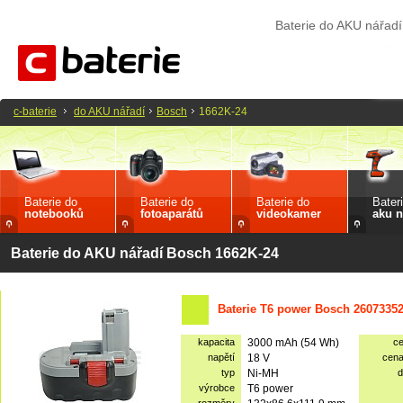
Baterie do AKU nářad
c-baterie
do AKU nářadí
Bosch
1662K-24
Baterie do
Baterie do
Baterie do
Bater
notebooků
fotoaparátů
videokamer
aku n
Baterie do AKU nářadí Bosch 1662K-24
Baterie T6 power Bosch 2607335
kapacita
3000 mAh (54 Wh)
c
napětí
18 V
cen
typ
Ni-MH
d
výrobce
T6 power