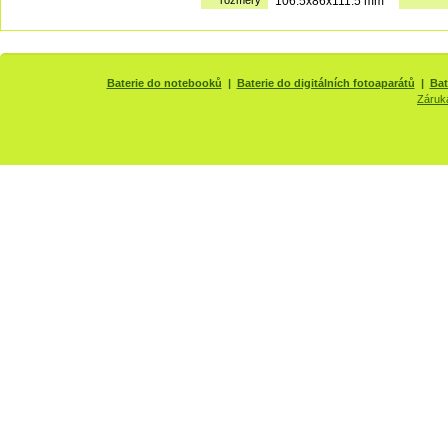
rozměry
106.5x86x111.5 mm
Baterie do notebooků
|
Baterie do digitálních fotoaparátů
|
Bat
Záruk