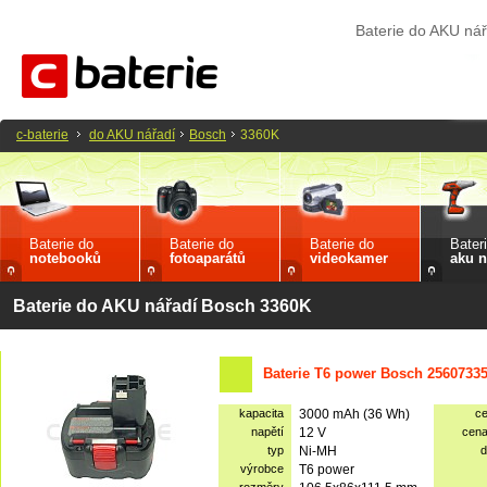
Baterie do AKU ná
c-baterie
do AKU nářadí
Bosch
3360K
Baterie do
Baterie do
Baterie do
Bater
notebooků
fotoaparátů
videokamer
aku n
Baterie do AKU nářadí Bosch 3360K
Baterie T6 power Bosch 2560733
kapacita
3000 mAh (36 Wh)
c
napětí
12 V
cen
typ
Ni-MH
d
výrobce
T6 power