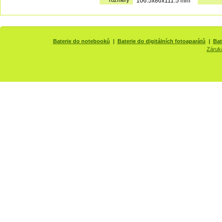
rozměry
106.5x86x111.5 mm
Baterie do notebooků
|
Baterie do digitálních fotoaparátů
|
Bat
Záruk