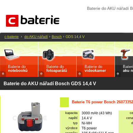
Baterie do AKU nářadí 
c-baterie
do AKU nářadí
Bosch
GDS 14,4 V
Baterie do
Baterie do
Baterie do
Bater
notebooků
fotoaparátů
videokamer
aku n
Baterie do AKU nářadí Bosch GDS 14,4 V
Baterie T6 power Bosch 2607335
kapacita
3000 mAh (43 Wh)
c
napětí
14.4 V
cen
typ
Ni-MH
d
výrobce
T6 power