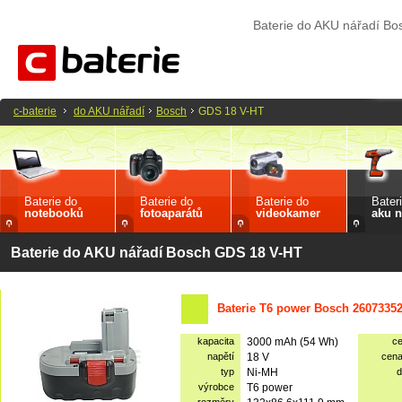
Baterie do AKU nářadí B
c-baterie
do AKU nářadí
Bosch
GDS 18 V-HT
Baterie do
Baterie do
Baterie do
Bater
notebooků
fotoaparátů
videokamer
aku n
Baterie do AKU nářadí Bosch GDS 18 V-HT
Baterie T6 power Bosch 2607335
kapacita
3000 mAh (54 Wh)
c
napětí
18 V
cen
typ
Ni-MH
d
výrobce
T6 power