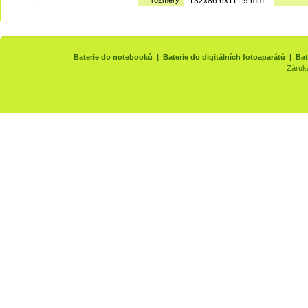
rozměry
132x86.6x111.9 mm
Baterie do notebooků
|
Baterie do digitálních fotoaparátů
|
Bat
Záruk