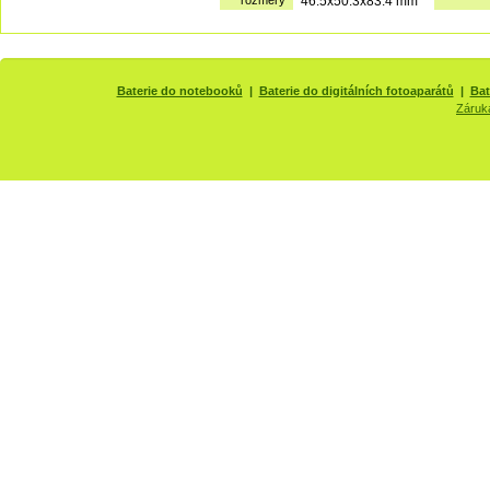
rozměry
46.5x50.3x83.4 mm
Baterie do notebooků
|
Baterie do digitálních fotoaparátů
|
Bat
Záruk