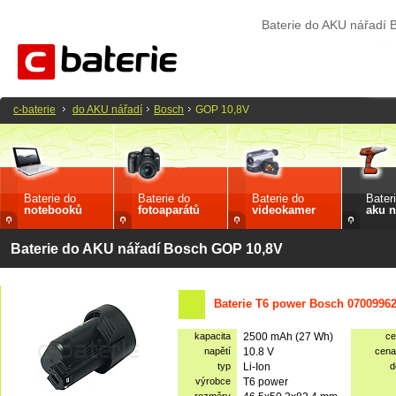
Baterie do AKU nářadí
c-baterie
do AKU nářadí
Bosch
GOP 10,8V
Baterie do
Baterie do
Baterie do
Bater
notebooků
fotoaparátů
videokamer
aku n
Baterie do AKU nářadí Bosch GOP 10,8V
Baterie T6 power Bosch 07009962
kapacita
2500 mAh (27 Wh)
ce
napětí
10.8 V
cena
typ
Li-Ion
d
výrobce
T6 power