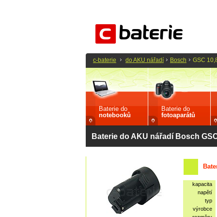
c-baterie
do AKU nářadí
Bosch
GSC 10,8
Baterie do
Baterie do
notebooků
fotoaparátů
Baterie do AKU nářadí Bosch GSC 
Bate
kapacita
napětí
typ
výrobce