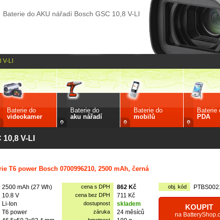
Baterie do AKU nářadí Bosch GSC 10,8 V-LI
 V-LI
Baterie do
Baterie do
Baterie do
Baterie
videokamer
aku nářadí
mobilů
PDA
10,8 V-LI
rie T6 power Bosch 0700996210, 2500 mAh, černá
2500 mAh (27 Wh)
cena s DPH
862 Kč
obj. kód
PTBS002
10.8 V
cena bez DPH
711 Kč
Li-Ion
dostupnost
skladem
KOUPIT
T6 power
záruka
24 měsíců
na BatteryShop.