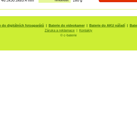
46.5x50.3x83.4 mm
hmotnost
180 g
e do digitálních fotoaparátů
|
Baterie do videokamer
|
Baterie do AKU nářadí
|
Bate
Záruka a reklamace
|
Kontakty
© c-baterie