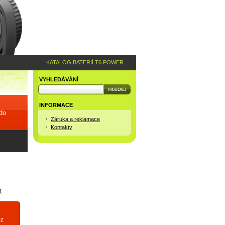
KATALOG BATERIÍ T6 POWER
VYHLEDÁVÁNÍ
INFORMACE
 do
Záruka a reklamace
Kontakty
1
cz