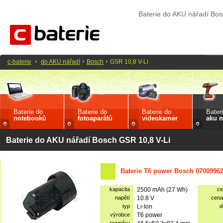
Baterie do AKU nářadí Bos
c-baterie
do AKU nářadí
Bosch
GSR 10,8 V-Li
Baterie do
Baterie do
Baterie do
Bater
notebooků
fotoaparátů
videokamer
aku n
Baterie do AKU nářadí Bosch GSR 10,8 V-Li
Baterie T6 power Bosch 07009962
kapacita
2500 mAh (27 Wh)
ce
napětí
10.8 V
cena
typ
Li-Ion
d
výrobce
T6 power