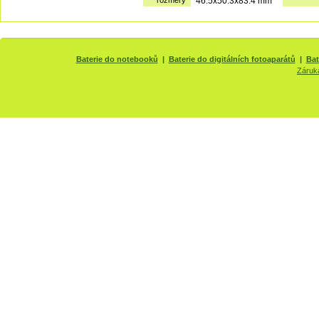
rozměry
46.5x50.3x83.4 mm
Baterie do notebooků
|
Baterie do digitálních fotoaparátů
|
Bat
Záruk