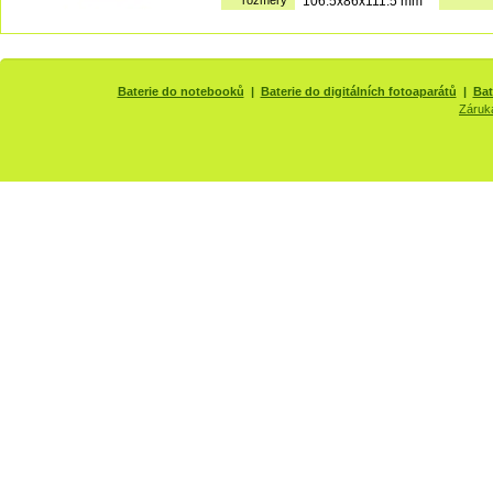
rozměry
106.5x86x111.5 mm
Baterie do notebooků
|
Baterie do digitálních fotoaparátů
|
Bat
Záruk