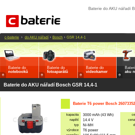
Baterie do AKU nářadí 
c-baterie
do AKU nářadí
Bosch
GSR 14,4-1
Baterie do
Baterie do
Baterie do
Bater
notebooků
fotoaparátů
videokamer
aku n
Baterie do AKU nářadí Bosch GSR 14,4-1
Baterie T6 power Bosch 2607335
kapacita
3000 mAh (43 Wh)
c
napětí
14.4 V
cen
typ
Ni-MH
d
výrobce
T6 power