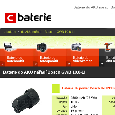
Baterie do AKU nářadí B
c-baterie
do AKU nářadí
Bosch
GWB 10,8-LI
Baterie do
Baterie do
Baterie do
Bater
notebooků
fotoaparátů
videokamer
aku n
Baterie do AKU nářadí Bosch GWB 10,8-LI
Baterie T6 power Bosch 07009962
kapacita
2500 mAh (27 Wh)
ce
napětí
10.8 V
cena
typ
Li-Ion
d
výrobce
T6 power