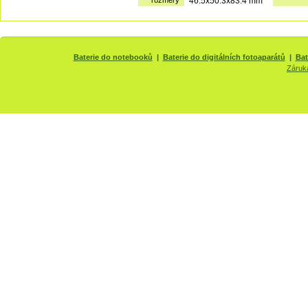
rozměry
46.5x50.3x83.4 mm
Baterie do notebooků
|
Baterie do digitálních fotoaparátů
|
Bat
Záruk