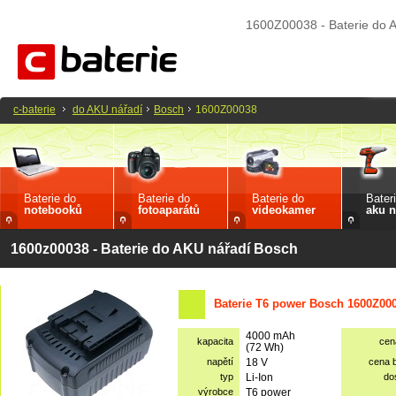
1600Z00038 - Baterie do 
c-baterie
do AKU nářadí
Bosch
1600Z00038
Baterie do
Baterie do
Baterie do
Bater
notebooků
fotoaparátů
videokamer
aku n
1600z00038 - Baterie do AKU nářadí Bosch
Baterie T6 power Bosch 1600Z00
4000 mAh
kapacita
cen
(72 Wh)
napětí
18 V
cena 
typ
Li-Ion
do
výrobce
T6 power