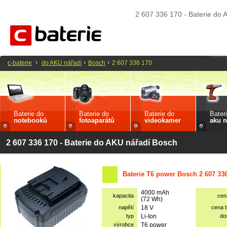
2 607 336 170 - Baterie do
c-baterie
do AKU nářadí
Bosch
2 607 336 170
Baterie do
Baterie do
Baterie do
Bater
notebooků
fotoaparátů
videokamer
aku n
2 607 336 170 - Baterie do AKU nářadí Bosch
Baterie T6 power Bosch 2 607 33
4000 mAh
kapacita
cen
(72 Wh)
napětí
18 V
cena 
typ
Li-Ion
do
výrobce
T6 power