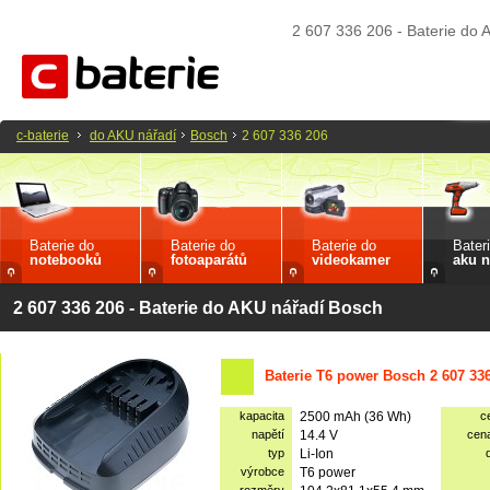
2 607 336 206 - Baterie do
c-baterie
do AKU nářadí
Bosch
2 607 336 206
Baterie do
Baterie do
Baterie do
Bater
notebooků
fotoaparátů
videokamer
aku n
2 607 336 206 - Baterie do AKU nářadí Bosch
Baterie T6 power Bosch 2 607 33
kapacita
2500 mAh (36 Wh)
c
napětí
14.4 V
cen
typ
Li-Ion
výrobce
T6 power