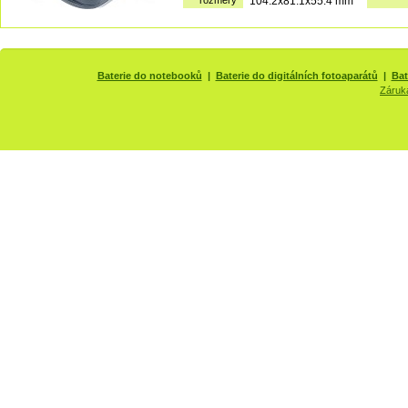
rozměry
104.2x81.1x55.4 mm
Baterie do notebooků
|
Baterie do digitálních fotoaparátů
|
Bat
Záruk