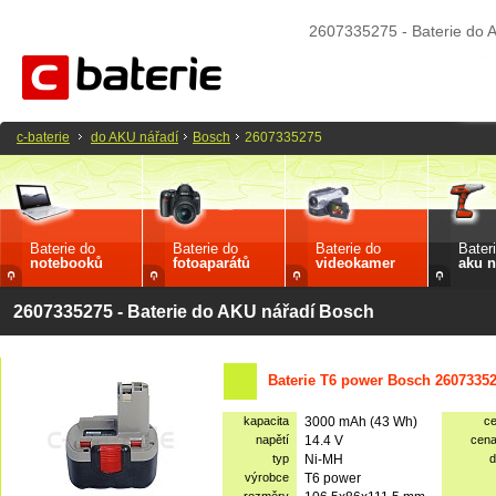
2607335275 - Baterie do 
c-baterie
do AKU nářadí
Bosch
2607335275
Baterie do
Baterie do
Baterie do
Bater
notebooků
fotoaparátů
videokamer
aku n
2607335275 - Baterie do AKU nářadí Bosch
Baterie T6 power Bosch 2607335
kapacita
3000 mAh (43 Wh)
c
napětí
14.4 V
cen
typ
Ni-MH
d
výrobce
T6 power