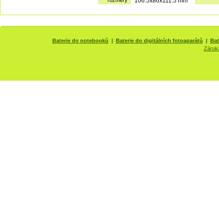
rozměry
106.5x86x111.5 mm
Baterie do notebooků
|
Baterie do digitálních fotoaparátů
|
Bat
Záruk