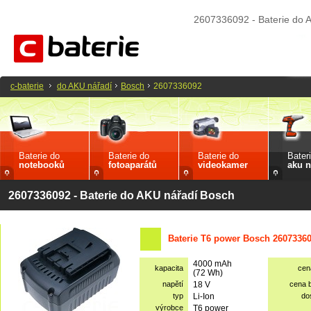
2607336092 - Baterie do 
c-baterie
do AKU nářadí
Bosch
2607336092
Baterie do
Baterie do
Baterie do
Bater
notebooků
fotoaparátů
videokamer
aku n
2607336092 - Baterie do AKU nářadí Bosch
Baterie T6 power Bosch 26073360
4000 mAh
kapacita
cen
(72 Wh)
napětí
18 V
cena 
typ
Li-Ion
do
výrobce
T6 power