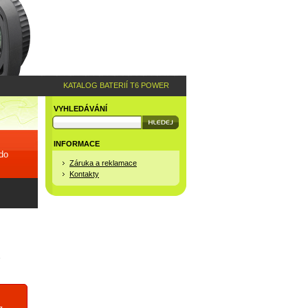
KATALOG BATERIÍ T6 POWER
VYHLEDÁVÁNÍ
INFORMACE
 do
Záruka a reklamace
Kontakty
7