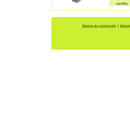
rozměry
Baterie do notebooků
|
Bateri