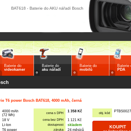
BAT618 - Baterie do AKU nářadí Bosch
Baterie do
Baterie do
Baterie do
Baterie
videokamer
aku nářadí
mobilů
PDA
osch
rie T6 power Bosch BAT618, 4000 mAh, černá
4000 mAh
1 358 Kč
PTBS002
cena s DPH
obj. kód
(72 Wh)
18 V
cena bez DPH
1 121 Kč
Li-Ion
dostupnost
skladem
KOUPIT
T6 power
záruka
24 měsíců