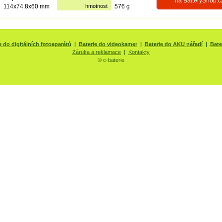
na BatteryShop.c
114x74.8x60 mm
hmotnost
576 g
e do digitálních fotoaparátů
|
Baterie do videokamer
|
Baterie do AKU nářadí
|
Bate
Záruka a reklamace
|
Kontakty
© c-baterie