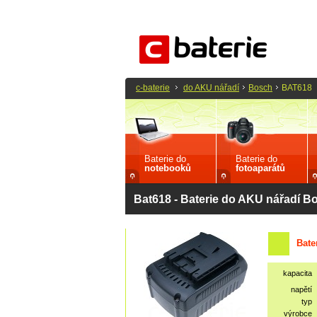
c-baterie
do AKU nářadí
Bosch
BAT618
Baterie do
Baterie do
notebooků
fotoaparátů
Bat618 - Baterie do AKU nářadí B
Bate
kapacita
napětí
typ
výrobce