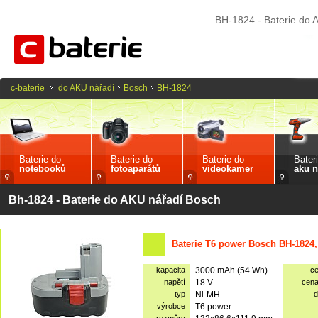
BH-1824 - Baterie do 
c-baterie
do AKU nářadí
Bosch
BH-1824
Baterie do
Baterie do
Baterie do
Bater
notebooků
fotoaparátů
videokamer
aku n
Bh-1824 - Baterie do AKU nářadí Bosch
Baterie T6 power Bosch BH-1824
kapacita
3000 mAh (54 Wh)
c
napětí
18 V
cen
typ
Ni-MH
d
výrobce
T6 power