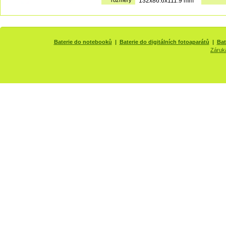
rozměry
132x86.6x111.9 mm
Baterie do notebooků
|
Baterie do digitálních fotoaparátů
|
Bat
Záruk