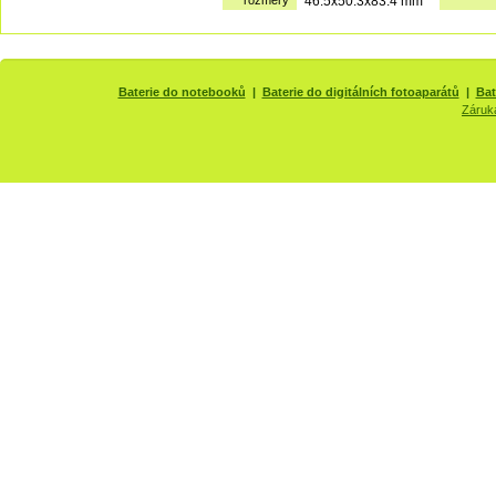
rozměry
46.5x50.3x83.4 mm
Baterie do notebooků
|
Baterie do digitálních fotoaparátů
|
Bat
Záruk