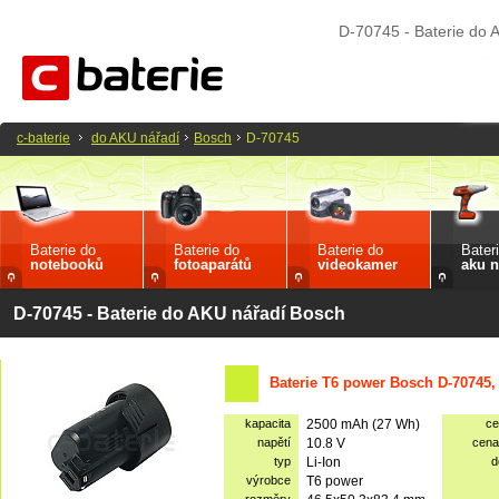
D-70745 - Baterie do 
c-baterie
do AKU nářadí
Bosch
D-70745
Baterie do
Baterie do
Baterie do
Bater
notebooků
fotoaparátů
videokamer
aku n
D-70745 - Baterie do AKU nářadí Bosch
Baterie T6 power Bosch D-70745,
kapacita
2500 mAh (27 Wh)
ce
napětí
10.8 V
cena
typ
Li-Ion
d
výrobce
T6 power