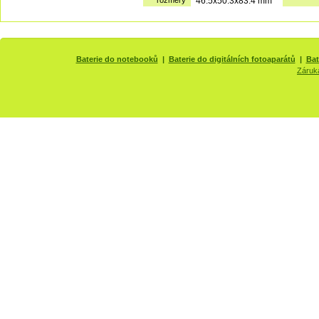
rozměry
46.5x50.3x83.4 mm
Baterie do notebooků
|
Baterie do digitálních fotoaparátů
|
Bat
Záruk