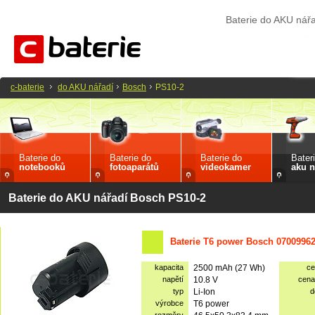
Baterie do AKU nář
c-baterie
do AKU nářadí
Bosch
PS10-2
Baterie do
Baterie do
Baterie do
Bater
notebooků
fotoaparátů
videokamer
aku n
Baterie do AKU nářadí Bosch PS10-2
Baterie T6 power Bosch 07009962
kapacita
2500 mAh (27 Wh)
ce
napětí
10.8 V
cena
typ
Li-Ion
d
výrobce
T6 power