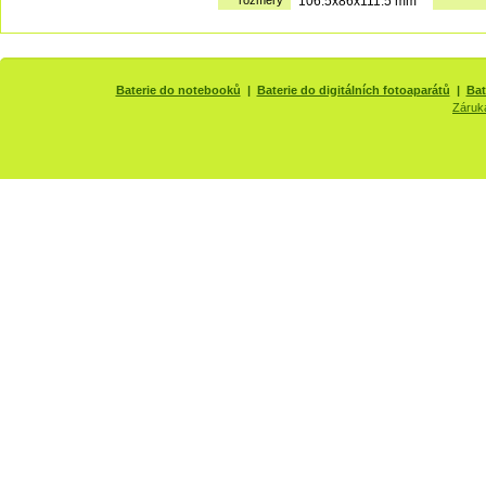
rozměry
106.5x86x111.5 mm
Baterie do notebooků
|
Baterie do digitálních fotoaparátů
|
Bat
Záruk