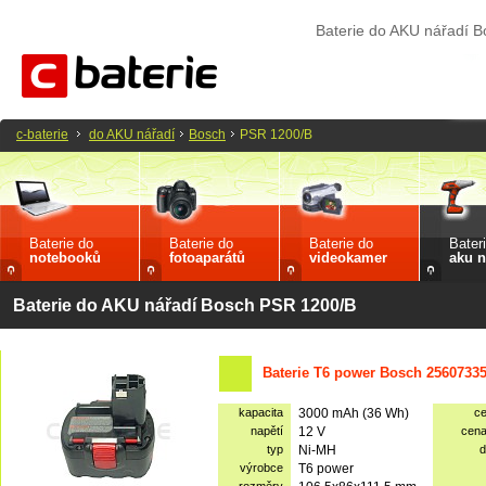
Baterie do AKU nářadí 
c-baterie
do AKU nářadí
Bosch
PSR 1200/B
Baterie do
Baterie do
Baterie do
Bater
notebooků
fotoaparátů
videokamer
aku n
Baterie do AKU nářadí Bosch PSR 1200/B
Baterie T6 power Bosch 2560733
kapacita
3000 mAh (36 Wh)
c
napětí
12 V
cen
typ
Ni-MH
d
výrobce
T6 power