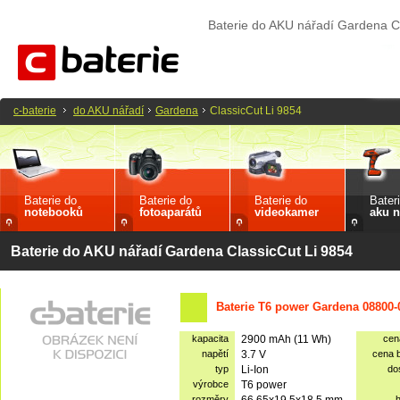
Baterie do AKU nářadí Gardena C
c-baterie
do AKU nářadí
Gardena
ClassicCut Li 9854
Baterie do
Baterie do
Baterie do
Bater
notebooků
fotoaparátů
videokamer
aku n
Baterie do AKU nářadí Gardena ClassicCut Li 9854
Baterie T6 power Gardena 08800-
kapacita
2900 mAh (11 Wh)
cen
napětí
3.7 V
cena 
typ
Li-Ion
do
výrobce
T6 power
rozměry
66.65x19.5x18.5 mm