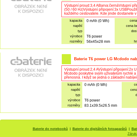
Výstupní proud:3,4 ABarva:černáVstupní př
(50 / 60 Hz)Výstupní připojení:3x USBPouž
každého cestovatele. Kde jinde dostanete v
kapacita
0 mAh (0 Wh)
cena
napětí
cena b
typ
dos
výrobce
T6 power
rozměry
56x45x28 mm
h
Baterie T6 power LG Mcdodo nabí
Výstupní proud:2,4 AVýstupní připojení:2x
Mcdodo poskytne svým uživatelům rychlé a 
přenosná. I když se jedná o základní nabíječk
kapacita
0 mAh (0 Wh)
c
napětí
cen
typ
výrobce
T6 power
rozměry
83.1x39.5x26.5 mm
Baterie do notebooků
|
Baterie do digitálních fotoaparátů
|
Bat
Záruk