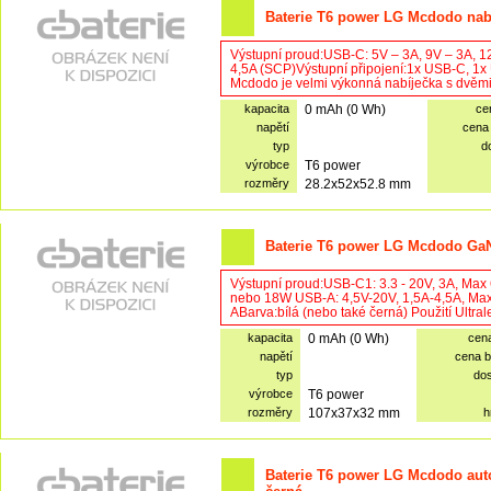
Baterie T6 power LG Mcdodo nabí
Výstupní proud:USB-C: 5V – 3A, 9V – 3A, 1
4,5A (SCP)Výstupní připojení:1x USB-C, 1
Mcdodo je velmi výkonná nabíječka s dvěmi 
kapacita
0 mAh (0 Wh)
ce
napětí
cena
typ
d
výrobce
T6 power
rozměry
28.2x52x52.8 mm
Baterie T6 power LG Mcdodo GaN 
Výstupní proud:USB-C1: 3.3 - 20V, 3A, Ma
nebo 18W USB-A: 4,5V-20V, 1,5A-4,5A, Ma
ABarva:bílá (nebo také černá) Použití Ult
kapacita
0 mAh (0 Wh)
cen
napětí
cena 
typ
do
výrobce
T6 power
rozměry
107x37x32 mm
h
Baterie T6 power LG Mcdodo aut