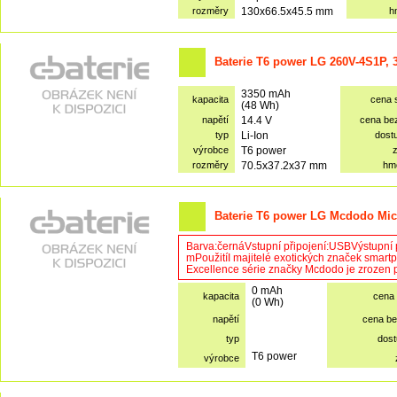
rozměry
130x66.5x45.5 mm
h
Baterie T6 power LG 260V-4S1P,
3350 mAh
kapacita
cena 
(48 Wh)
napětí
14.4 V
cena be
typ
Li-Ion
dost
výrobce
T6 power
rozměry
70.5x37.2x37 mm
hm
Baterie T6 power LG Mcdodo Micr
Barva:černáVstupní připojení:USBVýstupní 
mPoužitíI majitelé exotických značek smart
Excellence série značky Mcdodo je zrozen pr
0 mAh
kapacita
cena
(0 Wh)
napětí
cena b
typ
dost
T6 power
výrobce