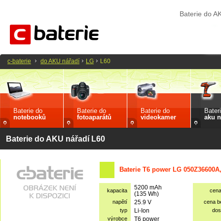
Baterie do A
c-baterie
do AKU nářadí
LG
L60
Baterie do
Baterie do
Baterie do
Bater
notebooků
fotoaparátů
videokamer
aku n
Baterie do AKU nářadí L60
Baterie T6 power LG 050Z36600A
5200 mAh
kapacita
cen
(135 Wh)
napětí
25.9 V
cena 
typ
Li-Ion
dos
výrobce
T6 power