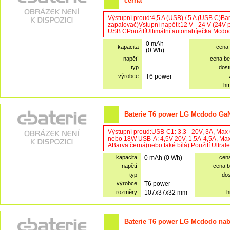
černá
Výstupní proud:4,5 A (USB) / 5 A (USB C)Bar
zapalovač)Vstupní napětí:12 V - 24 V (24V 
USB CPoužitíUltimátní autonabíječka Mcdo
0 mAh
kapacita
cena
(0 Wh)
napětí
cena b
typ
dost
výrobce
T6 power
hm
Baterie T6 power LG Mcdodo GaN 
Výstupní proud:USB-C1: 3.3 - 20V, 3A, Ma
nebo 18W USB-A: 4,5V-20V, 1,5A-4,5A, Ma
ABarva:černá(nebo také bílá) Použití Ult
kapacita
0 mAh (0 Wh)
cen
napětí
cena 
typ
do
výrobce
T6 power
rozměry
107x37x32 mm
h
Baterie T6 power LG Mcdodo nabí