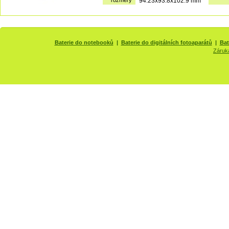
rozměry
94.23x93.8x102.9 mm
Baterie do notebooků
|
Baterie do digitálních fotoaparátů
|
Bat
Záruk