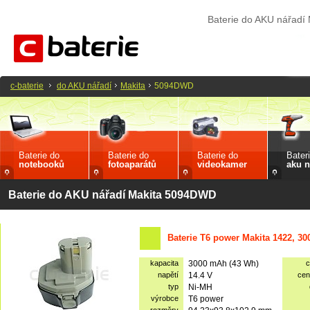
Baterie do AKU nářad
c-baterie
do AKU nářadí
Makita
5094DWD
Baterie do
Baterie do
Baterie do
Bater
notebooků
fotoaparátů
videokamer
aku n
Baterie do AKU nářadí Makita 5094DWD
Baterie T6 power Makita 1422, 3
kapacita
3000 mAh (43 Wh)
c
napětí
14.4 V
cen
typ
Ni-MH
výrobce
T6 power