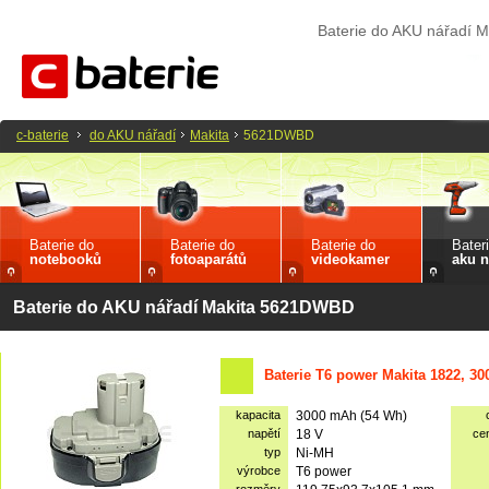
Baterie do AKU nářadí
c-baterie
do AKU nářadí
Makita
5621DWBD
Baterie do
Baterie do
Baterie do
Bater
notebooků
fotoaparátů
videokamer
aku n
Baterie do AKU nářadí Makita 5621DWBD
Baterie T6 power Makita 1822, 3
kapacita
3000 mAh (54 Wh)
napětí
18 V
ce
typ
Ni-MH
výrobce
T6 power