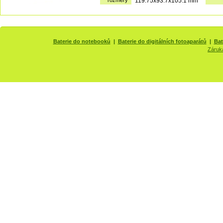
rozměry
119.75x93.7x105.1 mm
Baterie do notebooků
|
Baterie do digitálních fotoaparátů
|
Bat
Záruk