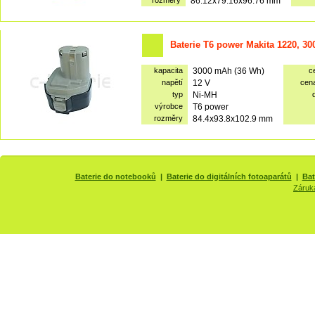
rozměry
86.12x79.16x96.76 mm
Baterie T6 power Makita 1220, 3
kapacita
3000 mAh (36 Wh)
c
napětí
12 V
cen
typ
Ni-MH
výrobce
T6 power
rozměry
84.4x93.8x102.9 mm
Baterie do notebooků
|
Baterie do digitálních fotoaparátů
|
Bat
Záruk