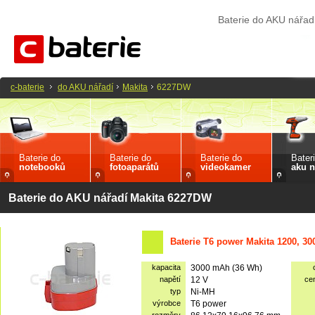
Baterie do AKU nářa
c-baterie
do AKU nářadí
Makita
6227DW
Baterie do
Baterie do
Baterie do
Bater
notebooků
fotoaparátů
videokamer
aku n
Baterie do AKU nářadí Makita 6227DW
Baterie T6 power Makita 1200, 3
kapacita
3000 mAh (36 Wh)
napětí
12 V
ce
typ
Ni-MH
výrobce
T6 power