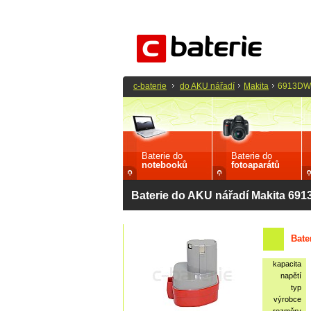
c-baterie
do AKU nářadí
Makita
6913D
Baterie do
Baterie do
notebooků
fotoaparátů
Baterie do AKU nářadí Makita 6
Bate
kapacita
napětí
typ
výrobce