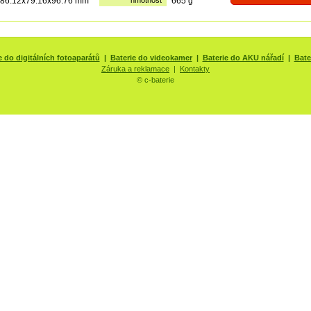
86.12x79.16x96.76 mm
hmotnost
665 g
e do digitálních fotoaparátů
|
Baterie do videokamer
|
Baterie do AKU nářadí
|
Bate
Záruka a reklamace
|
Kontakty
© c-baterie