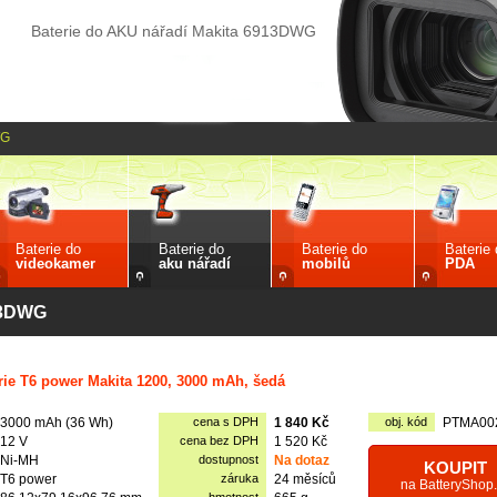
Baterie do AKU nářadí Makita 6913DWG
WG
Baterie do
Baterie do
Baterie do
Baterie
videokamer
aku nářadí
mobilů
PDA
913DWG
rie T6 power Makita 1200, 3000 mAh, šedá
3000 mAh (36 Wh)
cena s DPH
1 840 Kč
obj. kód
PTMA00
12 V
cena bez DPH
1 520 Kč
Ni-MH
dostupnost
Na dotaz
KOUPIT
T6 power
záruka
24 měsíců
na BatteryShop.