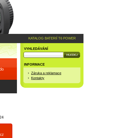
KATALOG BATERIÍ T6 POWER
VYHLEDÁVÁNÍ
INFORMACE
 do
Záruka a reklamace
Kontakty
24
cz