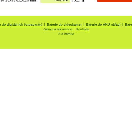
94.23x93.8x102.9 mm
hmotnost
752.7 g
e do digitálních fotoaparátů
|
Baterie do videokamer
|
Baterie do AKU nářadí
|
Bate
Záruka a reklamace
|
Kontakty
© c-baterie