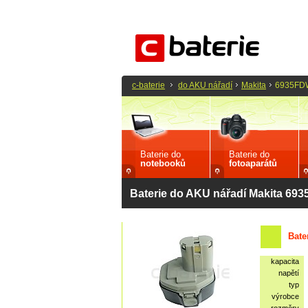
c-baterie
do AKU nářadí
Makita
6935FD
Baterie do
Baterie do
notebooků
fotoaparátů
Baterie do AKU nářadí Makita 6
Bate
kapacita
napětí
typ
výrobce