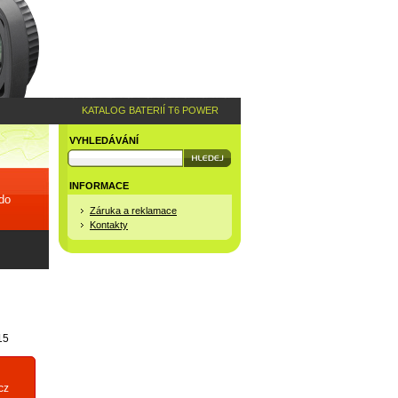
KATALOG BATERIÍ T6 POWER
VYHLEDÁVÁNÍ
INFORMACE
 do
Záruka a reklamace
Kontakty
15
cz