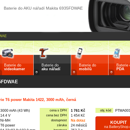
Baterie do AKU nářadí Makita 6935FDWAE
WAE
Baterie do
Baterie do
Baterie do
Baterie
videokamer
aku nářadí
mobilů
PDA
935FDWAE
rie T6 power Makita 1422, 3000 mAh, černá
3000 mAh (43 Wh)
cena s DPH
1 761 Kč
obj. kód
PTMA00
14.4 V
cena bez DPH
1 454 Kč
Ni-MH
dostupnost
Na dotaz
KOUPIT
T6 power
záruka
24 měsíců
na BatteryShop.