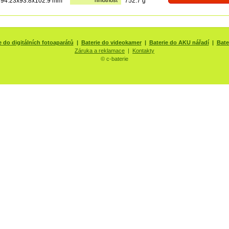
94.23x93.8x102.9 mm
hmotnost
752.7 g
e do digitálních fotoaparátů
|
Baterie do videokamer
|
Baterie do AKU nářadí
|
Bate
Záruka a reklamace
|
Kontakty
© c-baterie