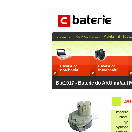
c-baterie
do AKU nářadí
Makita
BPT101
Baterie do
Baterie do
notebooků
fotoaparátů
Bpt1017 - Baterie do AKU nářadí M
Bate
kapacita
napětí
typ
výrobce