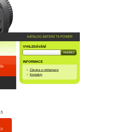
KATALOG BATERIÍ T6 POWER
VYHLEDÁVÁNÍ
INFORMACE
 do
Záruka a reklamace
Kontakty
15
cz