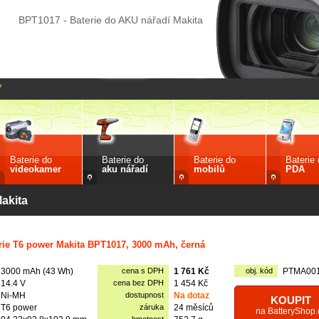
BPT1017 - Baterie do AKU nářadí Makita
7
Baterie do
Baterie do
Baterie do
Baterie
videokamer
aku nářadí
mobilů
PDA
akita
rie T6 power Makita BPT1017, 3000 mAh, černá
3000 mAh (43 Wh)
cena s DPH
1 761 Kč
obj. kód
PTMA00
14.4 V
cena bez DPH
1 454 Kč
Ni-MH
dostupnost
Na dotaz
KOUPIT
T6 power
záruka
24 měsíců
na BatteryShop.