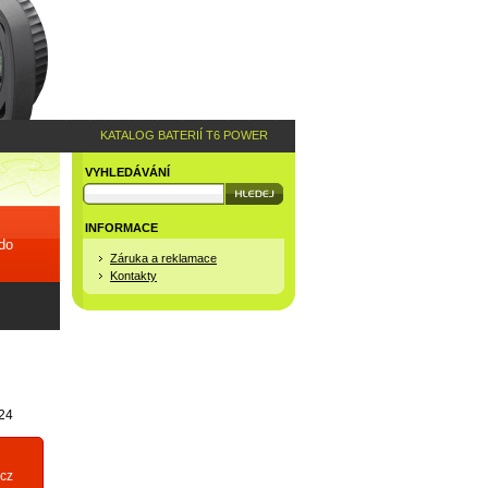
KATALOG BATERIÍ T6 POWER
VYHLEDÁVÁNÍ
INFORMACE
 do
Záruka a reklamace
Kontakty
24
cz