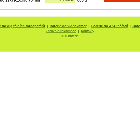
86.12x79.16x96.76 mm
hmotnost
665 g
e do digitálních fotoaparátů
|
Baterie do videokamer
|
Baterie do AKU nářadí
|
Bate
Záruka a reklamace
|
Kontakty
© c-baterie