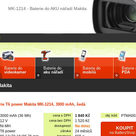
MK-1214 - Baterie do AKU nářadí Makita
4
Baterie do
Baterie do
Baterie do
Baterie
videokamer
aku nářadí
mobilů
PDA
akita
rie T6 power Makita MK-1214, 3000 mAh, šedá
3000 mAh (36 Wh)
cena s DPH
1 840 Kč
obj. kód
PTMA00
12 V
cena bez DPH
1 520 Kč
Ni-MH
dostupnost
Na dotaz
KOUPIT
T6 power
záruka
24 měsíců
na BatteryShop.