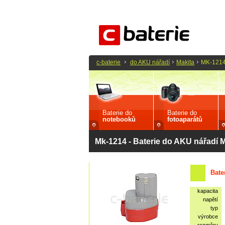
c-baterie
do AKU nářadí
Makita
MK-121
Baterie do
Baterie do
notebooků
fotoaparátů
Mk-1214 - Baterie do AKU nářadí M
Bate
kapacita
napětí
typ
výrobce