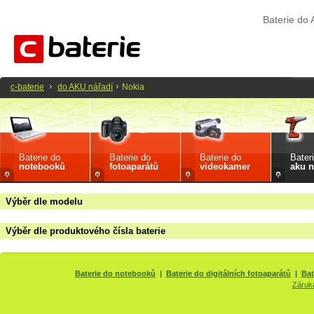
Baterie do
c-baterie
do AKU nářadí
Nokia
Baterie do
Baterie do
Baterie do
Bater
notebooků
fotoaparátů
videokamer
aku n
Výběr dle modelu
Výběr dle produktového čísla baterie
Baterie do notebooků
|
Baterie do digitálních fotoaparátů
|
Bat
Záruk