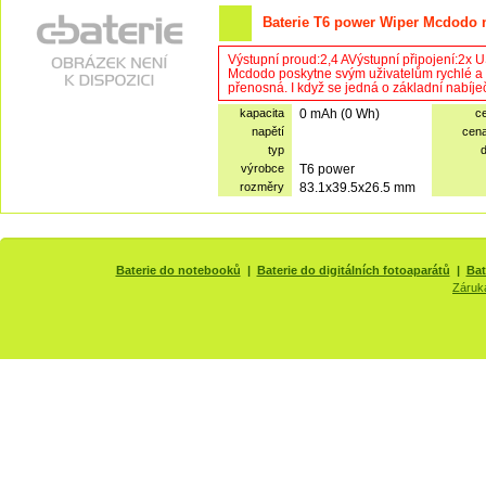
Baterie T6 power Wiper Mcdodo n
Výstupní proud:2,4 AVýstupní připojení:2x
Mcdodo poskytne svým uživatelům rychlé a 
přenosná. I když se jedná o základní nabíječk
kapacita
0 mAh (0 Wh)
c
napětí
cen
typ
výrobce
T6 power
rozměry
83.1x39.5x26.5 mm
Baterie do notebooků
|
Baterie do digitálních fotoaparátů
|
Bat
Záruk