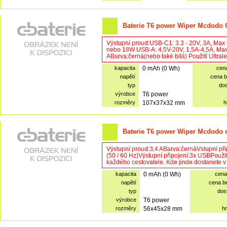
Baterie T6 power Wiper Mcdodo G
Výstupní proud:USB-C1: 3.3 - 20V, 3A, Ma
nebo 18W USB-A: 4,5V-20V, 1,5A-4,5A, Ma
ABarva:černá(nebo také bílá) Použití Ult
kapacita
0 mAh (0 Wh)
cen
napětí
cena 
typ
do
výrobce
T6 power
rozměry
107x37x32 mm
h
Baterie T6 power Wiper Mcdodo n
Výstupní proud:3,4 ABarva:černáVstupní př
(50 / 60 Hz)Výstupní připojení:3x USBPouž
každého cestovatele. Kde jinde dostanete v
kapacita
0 mAh (0 Wh)
cena
napětí
cena b
typ
dos
výrobce
T6 power
rozměry
56x45x28 mm
h