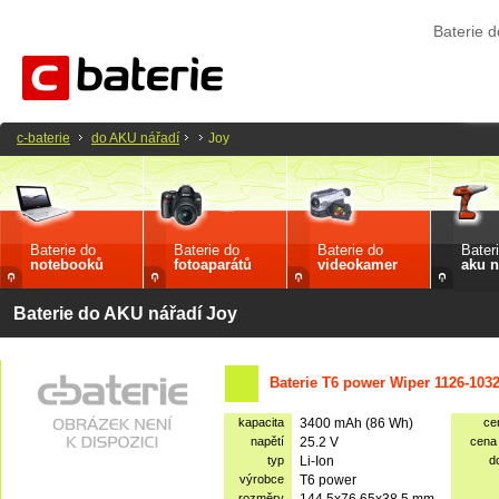
Baterie 
c-baterie
do AKU nářadí
Joy
Baterie do
Baterie do
Baterie do
Bater
notebooků
fotoaparátů
videokamer
aku n
Baterie do AKU nářadí Joy
Baterie T6 power Wiper 1126-103
kapacita
3400 mAh (86 Wh)
ce
napětí
25.2 V
cena
typ
Li-Ion
d
výrobce
T6 power
rozměry
144.5x76.65x38.5 mm