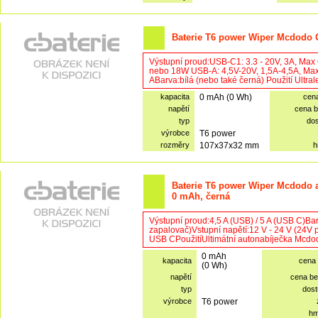
Baterie T6 power Wiper Mcdodo G
Výstupní proud:USB-C1: 3.3 - 20V, 3A, Ma
nebo 18W USB-A: 4,5V-20V, 1,5A-4,5A, Ma
ABarva:bílá (nebo také černá) Použití Ult
kapacita
0 mAh (0 Wh)
cen
napětí
cena 
typ
do
výrobce
T6 power
rozměry
107x37x32 mm
h
Baterie T6 power Wiper Mcdodo 
0 mAh, černá
Výstupní proud:4,5 A (USB) / 5 A (USB C)Bar
zapalovač)Vstupní napětí:12 V - 24 V (24V 
USB CPoužitíUltimátní autonabíječka Mcdo
0 mAh
kapacita
cena
(0 Wh)
napětí
cena b
typ
dost
výrobce
T6 power
hm