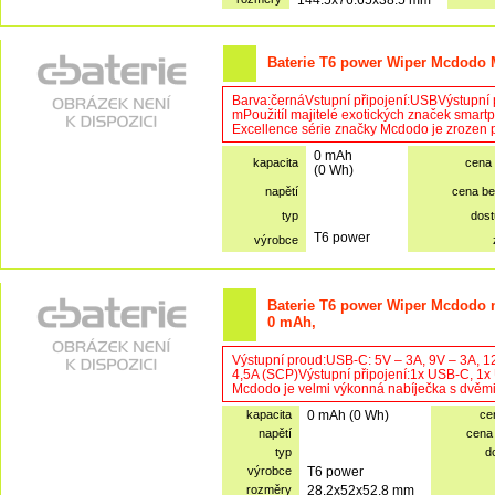
Baterie T6 power Wiper Mcdodo M
Barva:černáVstupní připojení:USBVýstupní 
mPoužitíI majitelé exotických značek smart
Excellence série značky Mcdodo je zrozen pr
0 mAh
kapacita
cena
(0 Wh)
napětí
cena b
typ
dost
T6 power
výrobce
Baterie T6 power Wiper Mcdodo n
0 mAh,
Výstupní proud:USB-C: 5V – 3A, 9V – 3A, 1
4,5A (SCP)Výstupní připojení:1x USB-C, 1
Mcdodo je velmi výkonná nabíječka s dvěmi 
kapacita
0 mAh (0 Wh)
ce
napětí
cena
typ
d
výrobce
T6 power
rozměry
28.2x52x52.8 mm