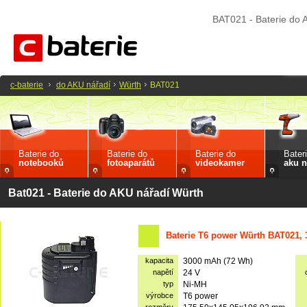
BAT021 - Baterie do 
c-baterie
do AKU nářadí
Würth
BAT021
Baterie do
Baterie do
Baterie do
Bater
notebooků
fotoaparátů
videokamer
aku n
Bat021 - Baterie do AKU nářadí Würth
Baterie T6 power Würth BAT021,
kapacita
3000 mAh (72 Wh)
napětí
24 V
typ
Ni-MH
výrobce
T6 power