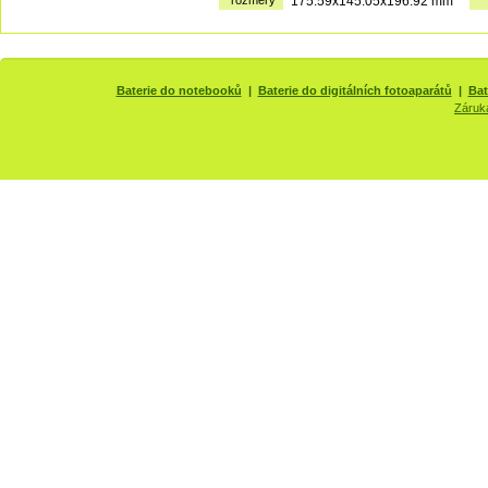
rozměry
175.59x145.05x196.92 mm
Baterie do notebooků
|
Baterie do digitálních fotoaparátů
|
Bat
Záruk