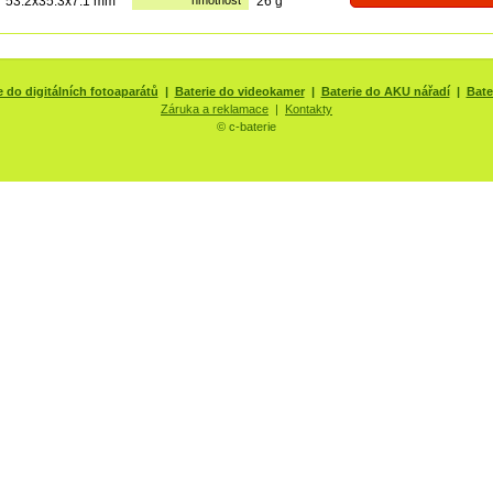
53.2x35.3x7.1 mm
hmotnost
26 g
e do digitálních fotoaparátů
|
Baterie do videokamer
|
Baterie do AKU nářadí
|
Bate
Záruka a reklamace
|
Kontakty
© c-baterie